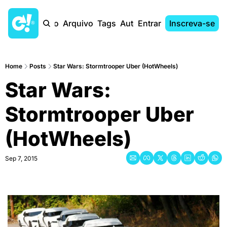
Início
Arquivo
Tags
Autores
Entrar
Inscreva-se
Home
Posts
Star Wars: Stormtrooper Uber (HotWheels)
Star Wars: 
Stormtrooper Uber 
(HotWheels)
Sep 7, 2015