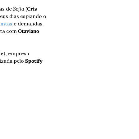
as de 
Sofia
 (
Cris 
seus dias espiando o 
untas
 e demandas. 
nta com 
Otaviano 
let
, empresa 
izada pelo 
Spotify 