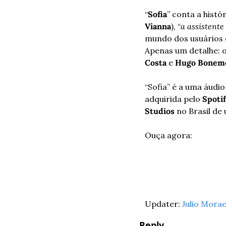
“
Sofia
” conta a histór
Vianna
), “
a assistente
mundo dos usuários d
Apenas um detalhe: o
Costa
 e 
Hugo Bonem
“Sofia” é a uma áudio
adquirida pelo 
Spoti
Studios
 no Brasil de
Ouça agora:
Updater: 
Julio Mora
Reply