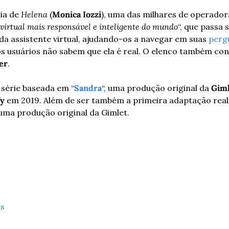
ia de 
Helena
 (
Monica Iozzi
), uma das milhares de operador
 virtual mais responsável e inteligente do mundo
“, que passa 
a assistente virtual, ajudando-os a navegar em suas 
perg
s usuários não sabem que ela é real. O elenco também co
er
.
 série baseada em “
Sandra
“, uma produção original da 
Gim
fy
 em 2019. Além de ser também a primeira adaptação real
 uma produção original da Gimlet.
es