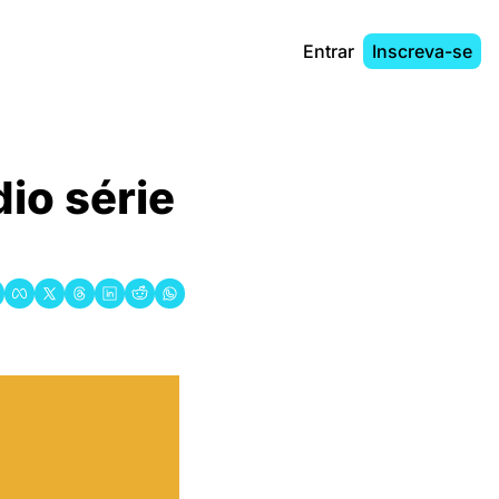
Entrar
Inscreva-se
o série 