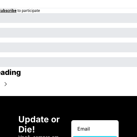
Subscribe
to participate
eading
e
Update or 
Die!