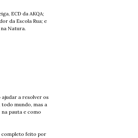
eiga, ECD da AKQA; 
or da Escola Rua; e 
 na Natura.
judar a resolver os 
 todo mundo, mas a 
 na pauta e como 
 completo feito por 