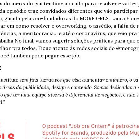
s do mercado. Vai ter time alocado para resolver e vai ter 
da episódio traz convidados diferentes que vão participar
m, guiada pelas co-fundadoras do MORE GRLS: Laura Floren
r em como resolver o overworking, o assédio, a falta de n
ências, a meritocracia… e até o coronavírus, que veio pra m
abalha.
No final, vamos sugerir soluções práticas para que 
hor pra todos. Fique atento às redes sociais do @moregr
 você também pode pegar esse job.
:
ituto sem fins lucrativos que visa aumentar o número, o valor
s áreas da publicidade, design e conteúdo. Somos dedicadas a 
 que ter uma equipe diversa é diferencial de negócios, e não 
l.”