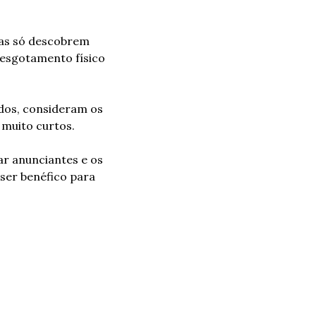
ias só descobrem 
esgotamento físico 
dos, consideram os 
 muito curtos.
r anunciantes e os 
er benéfico para 