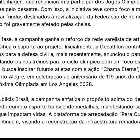
tenhagen, que renunciaram a participar dos Jogos Olímpicos
 pelo desastre. Com isso, a iniciativa teve como foco a m
ar fundos destinados à revitalização da Federação de Remo
o foi gravemente afetado pelas cheias.
ase, a campanha ganha o reforço da rede varejista de arti
sifica o suporte ao projeto. Inicialmente, a Decathlon contr
s para a defesa civil e, mais recentemente, anunciou o patro
dando-os nos treinos para o ciclo olímpico com um foco es
 busca inspirar futuros atletas com a ação “Chama Eterna”
to Alegre, em celebração ao aniversário de 119 anos do cl
próxima Olimpíada em Los Angeles 2028.
blicis Brasil, a campanha enfatiza o propósito acima do 
ando como o esporte transcende medalhas, manifestando-se
ue impactam vidas. A plataforma de arrecadação “Para Qu
ntinuem, visando a reconstrução da infraestrutura remador