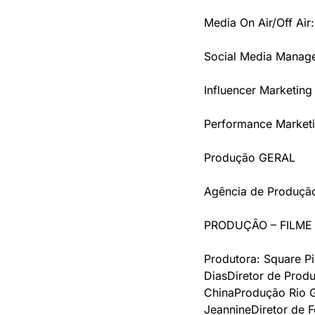
Media On Air/Off Air
Social Media Manager
Influencer Marketin
Performance Marketi
Produção GERAL
Agência de Produção
PRODUÇÃO – FILME
Produtora: Square Pi
Dias
Diretor de Prod
China
Produção Rio G
Jeannine
Diretor de F