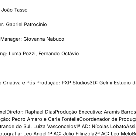
: João Tasso
: Gabriel Patrocínio
g Manager: Giovanna Nabuco
ng: Luma Pozzi, Fernando Octávio
 Criativa e Pós Produção: PXP Studios
3D: Gelmi Estudio d
xel
Diretor: Raphael Dias
Produção Executiva: Aramis Barros
ução: Pedro Amaro e Carla Fontella
Coordenador de Produçã
rande do Sul: Luiza Vasconcelos
1ª AD: Nícolas Lobato
Assi
otografia: Leo Angeli
1ª AC: Julio Filinzola
2ª AC: Leo Melo
B