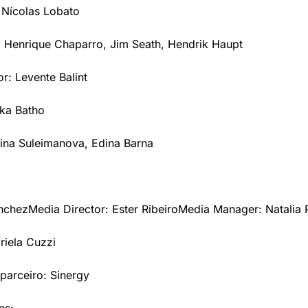
, Nícolas Lobato
, Henrique Chaparro, Jim Seath, Hendrik Haupt
or: Levente Balint
eka Batho
ina Suleimanova, Edina Barna
nchez
Media Director: Ester Ribeiro
Media Manager: Natalia 
riela Cuzzi
 parceiro: Sinergy