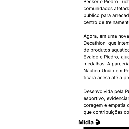
Becker e Piedro Tuch
comunidades afetadas
público para arrecad
centro de treinament
Agora, em uma nova f
Decathlon, que inten
de produtos aquático
Evaldo e Piedro, aju
medalhas. A parceria
Náutico União em Por
ficará acesa até a 
Desenvolvida pela Pu
esportivo, evidenci
coragem e empatia q
que contribuições co
Mídia 🎬