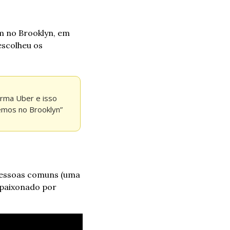
 no Brooklyn, em 
escolheu os 
rma Uber e isso 
zemos no Brooklyn”
pessoas comuns (uma 
paixonado por 