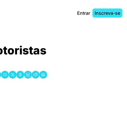
Entrar
Inscreva-se
toristas 