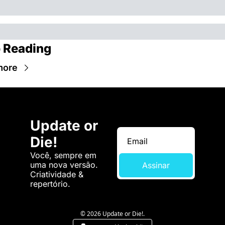
 Reading
more
Update or 
Die!
Você, sempre em 
uma nova versão. 
Assinar
Criatividade & 
repertório.
© 2026 Update or Die!.