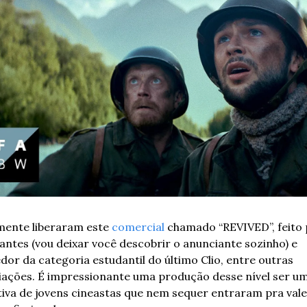
mente liberaram este 
comercial
 chamado “REVIVED”, feito 
antes (vou deixar você descobrir o anunciante sozinho) e 
dor da categoria estudantil do último Clio, entre outras 
ações. É impressionante uma produção desse nível ser um
ativa de jovens cineastas que nem sequer entraram pra valer