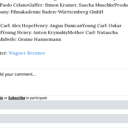
, Paolo Celano
Gaffer: Simon Kramer, Sascha Muschke
Produc
any: Filmakademie Baden-Württemberg GmbH
:
Carl: Alex Hope
Henry: Angus Dunican
Young Carl: Oskar 
l
Young Henry: Anton Krymskiy
Mother Carl: Natascha 
Midwife: Gesine Hannemann
er: 
Wagner Brenner
in
or
Subscribe
to participate