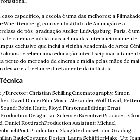
rofissional. 
 caso específico, a escola é uma das melhores: a Filmakade
-Wuerttemberg, com seu Instituto de Animação e a 
rclass de pós-graduação Atelier Ludwigsburg-Paris, é uma
as de cinema e mídia mais aclamadas internacionalmente. 
mpus exclusivo que inclui a vizinha Academia de Artes Cênic
0 alunos recebem uma educação interdisciplinar altamente
ca perto do mercado de cinema e mídia pelas mãos de mais
rofessores freelance diretamente da indústria.
 Técnica
 /Director: Christian Schilling
Cinematography: Simon 
her, David Dincer
Film Music: Alexander Wolf David, Petteri
o
Sound: Robin Harff, Floyd Fürstenau
Editing: Ernst 
k
Production Design: Jan Scheurer
Executive Producer: Chris
d, Daniel Kottirsch
Production Assistant: Michael 
enbruch
Post Production: Slaughterhouse
Color Grading: 
ilian Baule
Costume Design: Laura Schäffler
Make-Up: Jean