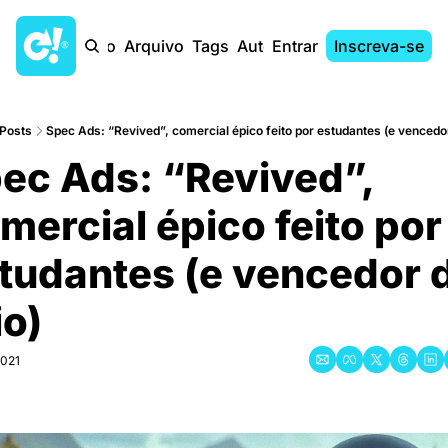
Início
Arquivo
Tags
Autores
Entrar
Inscreva-se
Posts
Spec Ads: “Revived”, comercial épico feito por estudantes (e vencedor
ec Ads: “Revived”, 
mercial épico feito por 
tudantes (e vencedor d
io)
2021