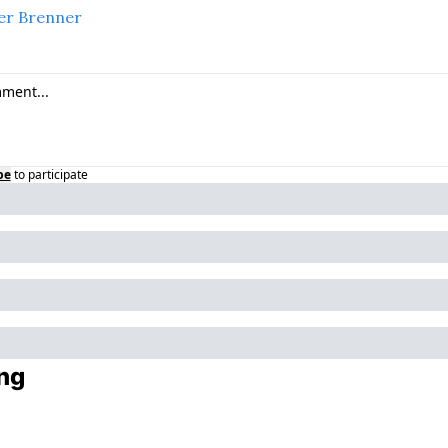
r Brenner
be
to participate
ng