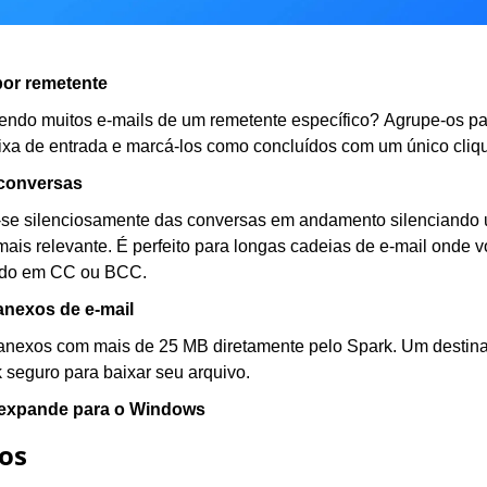
or remetente
ndo muitos e-mails de um remetente específico? Agrupe-os par
ixa de entrada e marcá-los como concluídos com um único cliq
 conversas
-se silenciosamente das conversas em andamento silenciando u
ais relevante. É perfeito para longas cadeias de e-mail onde vo
ado em CC ou BCC.
nexos de e-mail
anexos com mais de 25 MB diretamente pelo Spark. Um destinat
k seguro para baixar seu arquivo.
 expande para o Windows
os