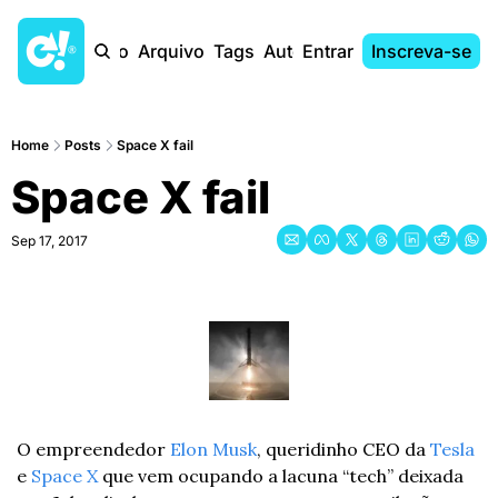
Início
Arquivo
Tags
Autores
Entrar
Inscreva-se
Home
Posts
Space X fail
Space X fail
Sep 17, 2017
O empreendedor 
Elon Musk
, queridinho CEO da 
Tesla 
e 
Space X
 que vem ocupando a lacuna “tech” deixada 