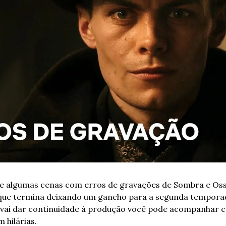
oje algumas cenas com erros de gravações de Sombra e Oss
 que termina deixando um gancho para a segunda tempora
 vai dar continuidade à produção você pode acompanhar ce
 hilárias.