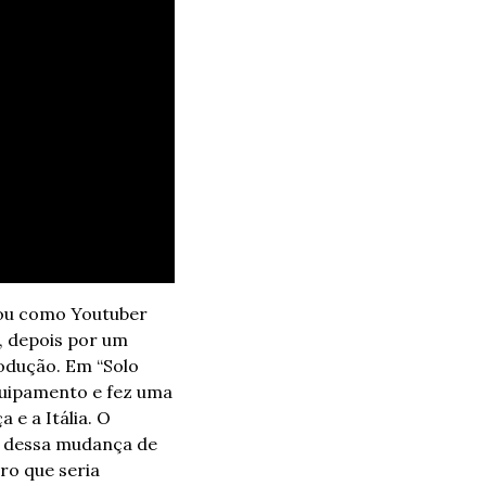
ou como Youtuber 
 depois por um 
rodução. Em “Solo 
quipamento e fez uma 
e a Itália. O 
o dessa mudança de 
o que seria 