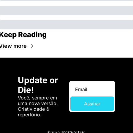
Keep Reading
View more
Update or 
Die!
Você, sempre em 
uma nova versão. 
Assinar
Criatividade & 
repertório.
© 2026 Update or Die!.