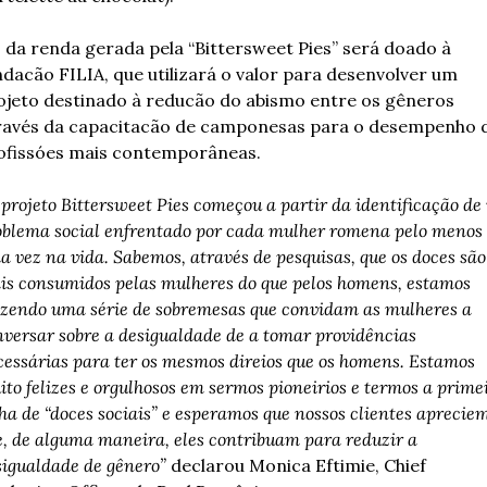
 da renda gerada pela “Bittersweet Pies” será doado à 
ndacão FILIA, que utilizará o valor para desenvolver um 
ojeto destinado à reducão do abismo entre os gêneros 
ravés da capacitacão de camponesas para o desempenho d
ofissóes mais contemporâneas.
projeto Bittersweet Pies começou a partir da identificação de
oblema social enfrentado por cada mulher romena pelo menos 
 vez na vida. Sabemos, através de pesquisas, que os doces são 
is consumidos pelas mulheres do que pelos homens, estamos 
azendo uma série de sobremesas que convidam as mulheres a 
nversar sobre a desigualdade de a tomar providências 
cessárias para ter os mesmos direios que os homens. Estamos 
to felizes e orgulhosos em sermos pioneirios e termos a primei
ha de “doces sociais” e esperamos que nossos clientes apreciem
e, de alguma maneira, eles contribuam para reduzir a 
sigualdade de gênero”
 declarou Monica Eftimie, Chief 