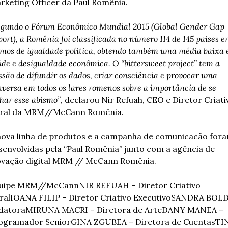
rketing Officer da Paul Romênia.
egundo o Fórum Econômico Mundial 2015 (Global Gender Gap 
ort), a Romênia foi classificada no número 114 de 145 países e
rmos de igualdade política, obtendo também uma média baixa 
de e desigualdade econômica. O “bittersweet project” tem a 
são de difundir os dados, criar consciência e provocar uma 
versa em todos os lares romenos sobre a importância de se 
char esse abismo”
, declarou Nir Refuah, CEO e Diretor Criativ
ral da MRM//McCann Romênia.
nova linha de produtos e a campanha de comunicacão fora
senvolvidas pela “Paul Romênia” junto com a agência de 
ovação digital MRM // McCann Romênia.
uipe MRM//McCann
NIR REFUAH – Diretor Criativo 
ral
IOANA FILIP – Diretor Criativo Executivo
SANDRA BOLD 
datora
MIRUNA MACRI – Diretora de Arte
DANY MANEA – 
ogramador Senior
GINA ZGUBEA – Diretora de Cuentas
TIN