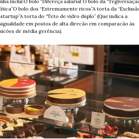
inha inclui:
O bolo “Difereça salarial”
O bolo da “Tegiversação
ítica”
O bolo dos “Extremamente ricos”
A torta da “Exclusão
 startup”
A torta do “Teto de vidro duplo” (Que indica a 
sigualdade em postos de alta direcão em comparacão às 
sicões de média gerência).