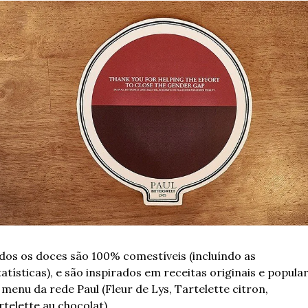
dos os doces são 100% comestíveis (incluíndo as 
tatísticas), e são inspirados em receitas originais e popular
 menu da rede Paul (Fleur de Lys, Tartelette citron, 
rtelette au chocolat).