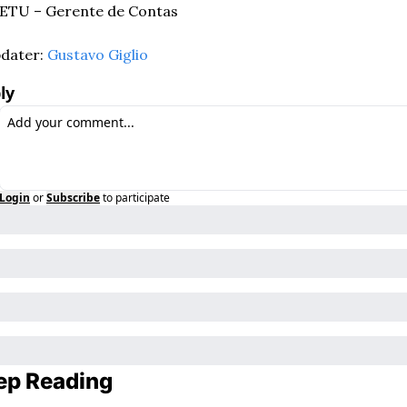
ETU – Gerente de Contas
dater: 
Gustavo Giglio
ly
Login
or
Subscribe
to participate
ep Reading