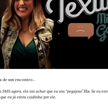
is de um encontro…
SMS agora, ela vai achar que eu sou “pegajoso”.
Ela: 
Se eu en
 que eu já estou caidinha por ele.