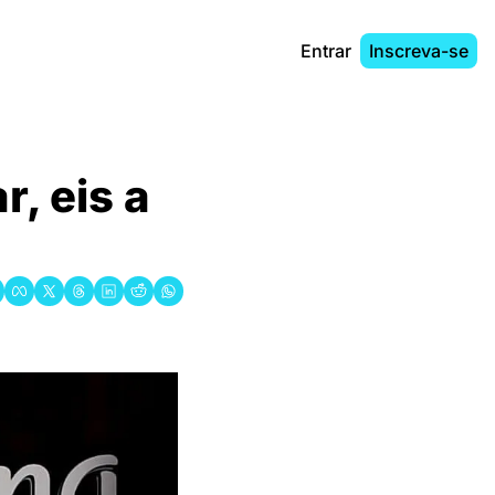
Entrar
Inscreva-se
, eis a 