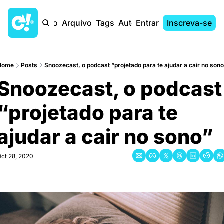
Início
Arquivo
Tags
Autores
Entrar
Inscreva-se
Home
Posts
Snoozecast, o podcast “projetado para te ajudar a cair no son
Snoozecast, o podcast 
“projetado para te 
ajudar a cair no sono”
Oct 28, 2020