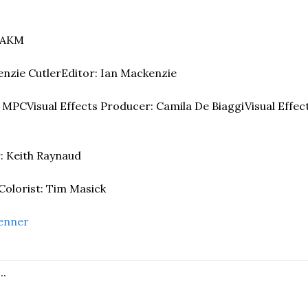
/AKM
enzie Cutler
Editor: Ian Mackenzie
: MPC
Visual Effects Producer: Camila De Biaggi
Visual Effec
: Keith Raynaud
Colorist: Tim Masick
enner