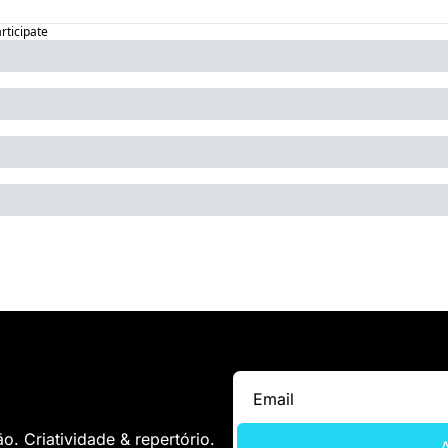
articipate
. Criatividade & repertório.
A