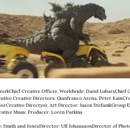
York
Chief Creative Officer, Worldwide: David Lubars
Chief 
utive Creative Directors: Gianfranco Arena, Peter Kain
Cre
lor
Creative Directyor, Art Director: Jason Stefanik
Group Ex
cutive Music Producer: Loren Parkins
 Smith and Jones
Director: Ulf Johansson
Director of Phot