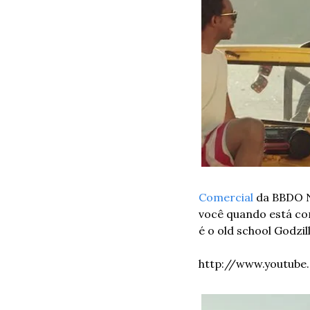
Comercial
 da BBDO N
você quando está com
é o old school Godzi
http://www.youtub