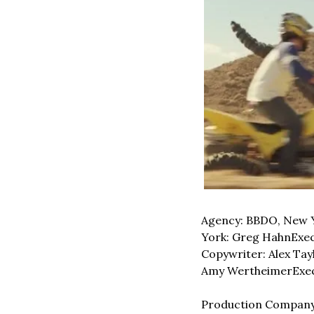
Agency: BBDO, New 
York: Greg Hahn
Exec
Copywriter: Alex Tay
Amy Wertheimer
Exe
Production Company: