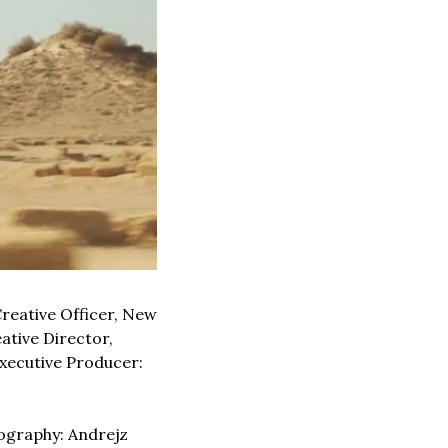
Creative Officer, New 
ative Director, 
ecutive Producer: 
ography: Andrejz 