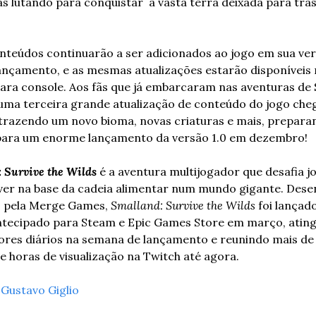
s lutando para conquistar  a vasta terra deixada para trás
teúdos continuarão a ser adicionados ao jogo em sua ver
ançamento, e as mesmas atualizações estarão disponíveis 
ara console. Aos fãs que já embarcaram nas aventuras de 
uma terceira grande atualização de conteúdo do jogo che
trazendo um novo bioma, novas criaturas e mais, preparan
para um enorme lançamento da versão 1.0 em dezembro!
 Survive the Wilds
 é a aventura multijogador que desafia j
ver na base da cadeia alimentar num mundo gigante. Desen
o pela Merge Games, 
Smalland: Survive the Wilds
 foi lançad
ntecipado para Steam e Epic Games Store em março, atingi
ores diários na semana de lançamento e reunindo mais de 1
e horas de visualização na Twitch até agora.
 
Gustavo Giglio