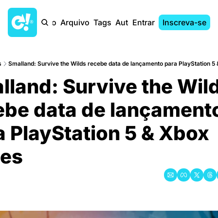
Início
Arquivo
Tags
Autores
Entrar
Inscreva-se
s
Smalland: Survive the Wilds recebe data de lançamento para PlayStation 5
lland: Survive the Wild
ebe data de lançamento
a PlayStation 5 & Xbox 
ies