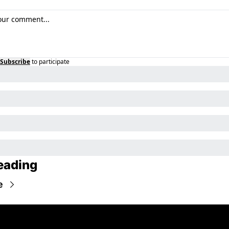
Subscribe
to participate
eading
e