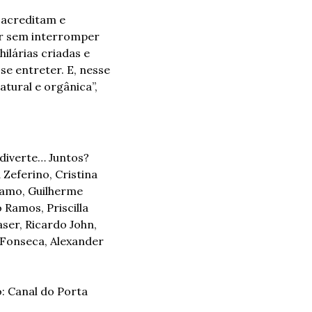
acreditam e 
r sem interromper 
ilárias criadas e 
e entreter. E, nesse 
ural e orgânica”, 
 diverte… Juntos?
eferino, Cristina 
ramo, Guilherme 
Ramos, Priscilla 
ser, Ricardo John, 
Fonseca, Alexander 
o: Canal do Porta