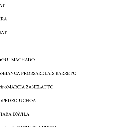
AT
IRA
HAT
a
GUI MACHADO
ão
BIANCA FROSSARD
LAÍS BARRETO
iro
MARCIA ZANELATTO
o
PEDRO UCHOA
IARA D’ÁVILA