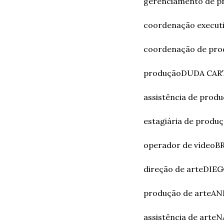
gerenciamento de p
coordenação execut
coordenação de pro
produção
DUDA CA
assistência de prod
estagiária de produ
operador de vídeo
B
direção de arte
DIE
produção de arte
AN
assistência de arte
N