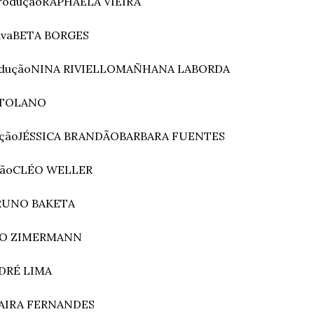
rodução
RAPHAELA VIEIRA
iva
BETA BORGES
dução
NINA RIVIELLO
MAÑHANA LABORDA
RTOLANO
ução
JÉSSICA BRANDÃO
BARBARA FUENTES
ção
CLÉO WELLER
RUNO BAKETA
GO ZIMERMANN
DRÉ LIMA
AIRA FERNANDES