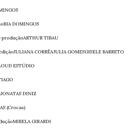
MINGOS
no
BIA DOMINGOS
-produção
ARTHUR TIBAU
edição
JULIANA CORRÊA
JULIA GOMES
GISELE BARRETO
LOUD ESTÚDIO
TIAGO
n
JONATAS DINIZ
S (Crocas)
odução
MIRELA GIRARDI