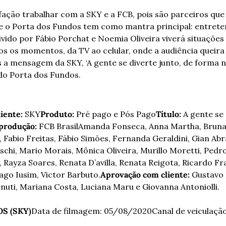
ação trabalhar com a SKY e a FCB, pois são parceiros que 
e o Porta dos Fundos tem como mantra principal: entrete
ivido por Fábio Porchat e Noemia Oliveira viverá situações h
s os momentos, da TV ao celular, onde a audiência queira s
 mensagem da SKY, ‘A gente se diverte junto, de forma nat
do Porta dos Fundos.
iente:
 SKY
Produto: 
Pré pago e Pós Pago
Título: 
A gente se
 produção:
 FCB Brasil
Amanda Fonseca, Anna Martha, Bruna Z
 Fabio Freitas, Fábio Simões, Fernanda Geraldini, Gian Ab
hi, Mario Morais, Mônica Oliveira, Murillo Moretti, Pedro 
, Rayza Soares, Renata D’avilla, Renata Reigota, Ricardo Fra
ago Iusim, Victor Barbuto.
Aprovação com cliente: 
Gustavo 
nuti, Mariana Costa, Luciana Maru e Giovanna Antoniolli.
S (SKY)
Data de filmagem: 05/08/2020
Canal de veiculaçã