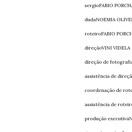
sergio
FABIO PORCH
duda
NOEMIA OLIVE
roteiro
FABIO PORC
direção
VINI VIDELA
direção de fotografi
assistência de direç
coordenação de rote
assistência de roteir
produção executiva
N