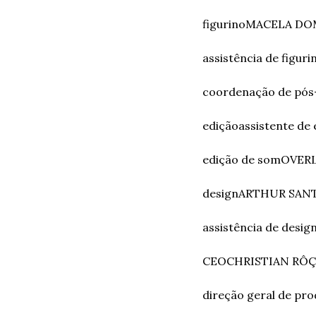
figurino
MACELA DO
assistência de figuri
coordenação de pós
edição
assistente de 
edição de som
OVER
design
ARTHUR SAN
assistência de desig
CEO
CHRISTIAN RÔÇA
direção geral de pr