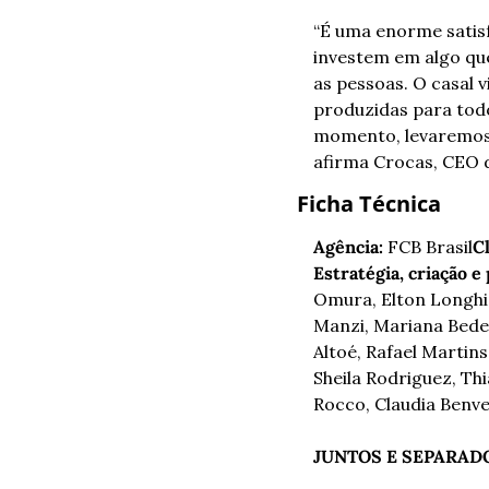
“É uma enorme satisf
investem em algo qu
as pessoas. O casal v
produzidas para todo
momento, levaremos a
afirma Crocas, CEO 
Ficha Técnica
Agência:
 FCB Brasil
Cl
Estratégia, criação e
Omura, Elton Longhi,
Manzi, Mariana Bedesc
Altoé, Rafael Martins
Sheila Rodriguez, Thi
Rocco, Claudia Benve
JUNTOS E SEPARADO