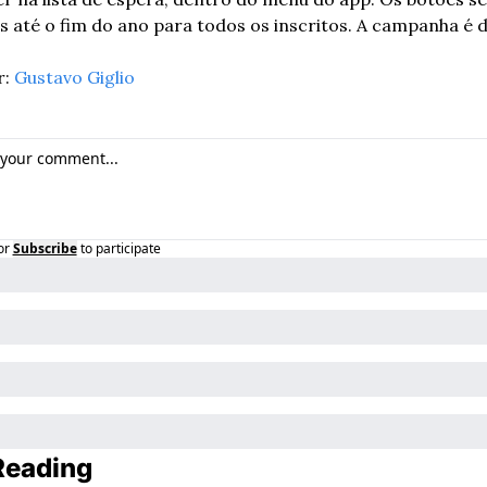
: 
Gustavo Giglio
or
Subscribe
to participate
Reading