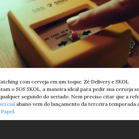
atching com cerveja em um toque. Zé Delivery e SKOL 
tam o SOS SKOL, a maneira ideal para pedir sua cerveja s
qualquer segundo do seriado. Nem preciso citar que a refe
ercial
 abaixo vem do lançamento da terceira temporada 
 Papel
. 