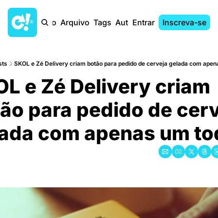
Início
Arquivo
Tags
Autores
Entrar
Inscreva-se
sts
SKOL e Zé Delivery criam botão para pedido de cerveja gelada com ape
L e Zé Delivery criam 
ão para pedido de cerv
lada com apenas um to