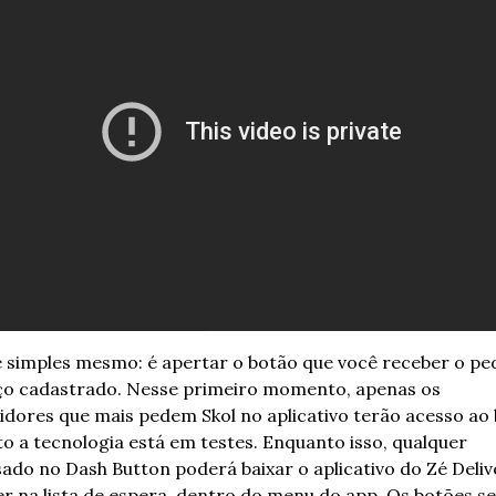
 é simples mesmo: é apertar o botão que você receber o ped
o cadastrado. 
Nesse primeiro momento, apenas os 
dores que mais pedem Skol no aplicativo terão acesso ao b
o a tecnologia está em testes. Enquanto isso, qualquer 
ado no Dash Button poderá baixar o aplicativo do Zé Delive
er na lista de espera, dentro do menu do app. Os botões se