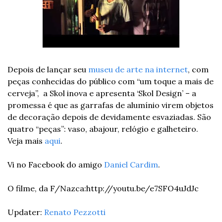
Depois de lançar seu 
museu de arte na internet
, com 
peças conhecidas do público com “um toque a mais de 
cerveja”,  a Skol inova e apresenta ‘Skol Design’ – a 
promessa é que as garrafas de alumínio virem objetos 
de decoração depois de devidamente esvaziadas. São 
quatro “peças”: vaso, abajour, relógio e galheteiro. 
Veja mais 
aqui
.
Vi no Facebook do amigo 
Daniel Cardim
.
O filme, da F/Nazca:
http://youtu.be/e7SFO4uJdJc
Updater: 
Renato Pezzotti