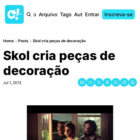
Início
Arquivo
Tags
Autores
Entrar
Inscreva-se
Home
Posts
Skol cria peças de decoração
Skol cria peças de 
decoração
Jul 1, 2013