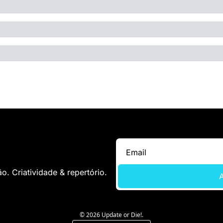
. Criatividade & repertório.
A
© 2026 Update or Die!.