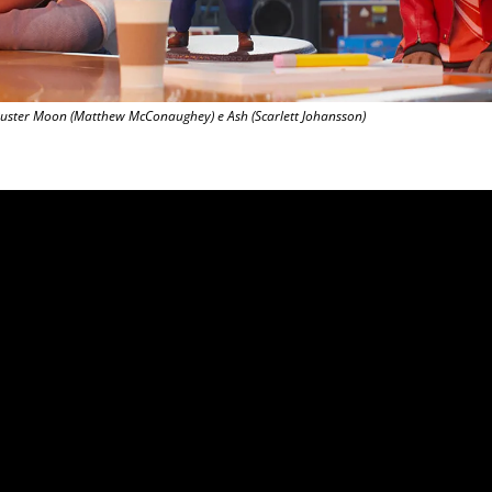
a Buster Moon (Matthew McConaughey) e Ash (Scarlett Johansson)