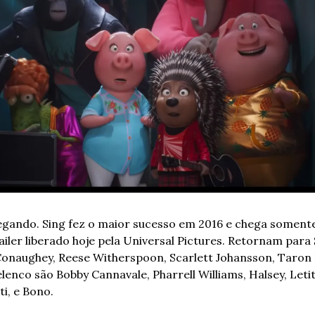
gando. Sing fez o maior sucesso em 2016 e chega somente
ler liberado hoje pela Universal Pictures. Retornam para S
naughey, Reese Witherspoon, Scarlett Johansson, Taron Eg
nco são Bobby Cannavale, Pharrell Williams, Halsey, Letiti
i, e Bono.