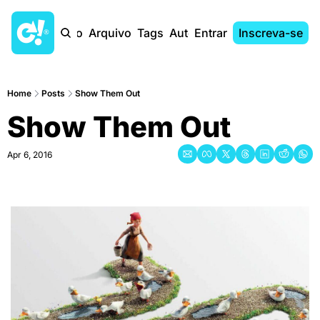
Início
Arquivo
Tags
Autores
Entrar
Inscreva-se
Home
Posts
Show Them Out
Show Them Out
Apr 6, 2016