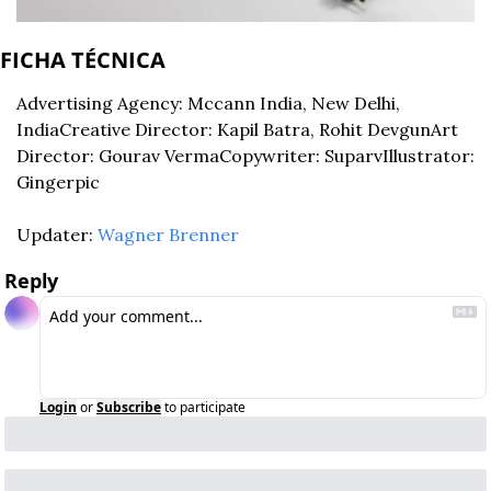
FICHA TÉCNICA
Advertising Agency: Mccann India, New Delhi, 
India
Creative Director: Kapil Batra, Rohit Devgun
Art 
Director: Gourav Verma
Copywriter: Suparv
Illustrator: 
Gingerpic
Updater: 
Wagner Brenner
Reply
Login
or
Subscribe
to participate