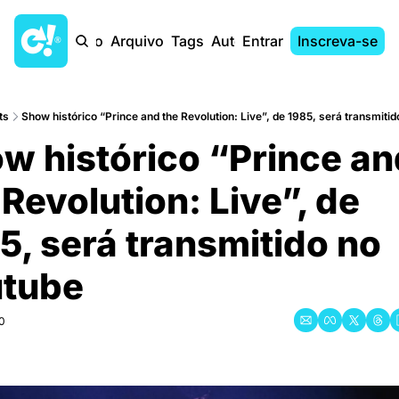
Início
Arquivo
Tags
Autores
Entrar
Inscreva-se
ts
Show histórico “Prince and the Revolution: Live”, de 1985, será transmiti
w histórico “Prince an
 Revolution: Live”, de 
5, será transmitido no 
tube
0