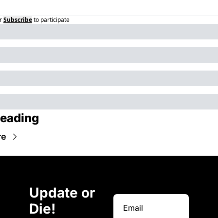
r
Subscribe
to participate
eading
re
Update or 
Die!