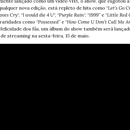
mente lançado como um vídeo VHS, o show, que esgotou an
ualquer nova edição, está repleto de hits como “
Let’s Go C
ves Cry
“, “
I would die 4 U
“, “
Purple Rain
“, “
1999
” e “
Little Red 
raridades como “
Possessed
” e “
How Come U Don’t Call Me A
 felicidade dos fãs, um álbum do show também será lançado
 de streaming na sexta-feira, 15 de maio.