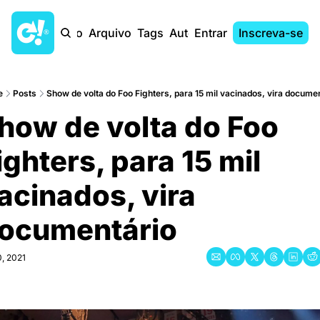
Início
Arquivo
Tags
Autores
Entrar
Inscreva-se
e
Posts
Show de volta do Foo Fighters, para 15 mil vacinados, vira documen
how de volta do Foo 
ighters, para 15 mil 
acinados, vira 
ocumentário
0, 2021