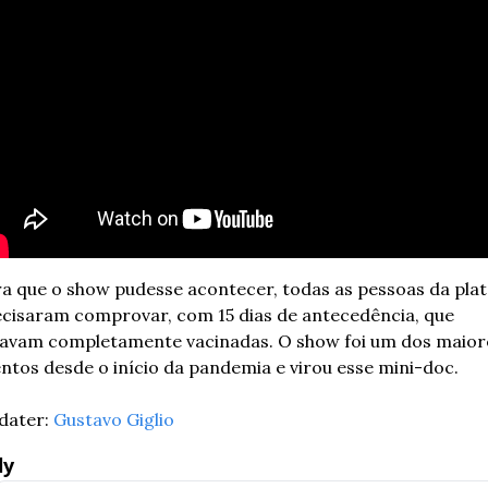
a que o show pudesse acontecer, todas as pessoas da plate
cisaram comprovar, com 15 dias de antecedência, que 
avam completamente vacinadas. O show foi um dos maiore
ntos desde o início da pandemia e virou esse mini-doc.
ater: 
Gustavo Giglio
ly