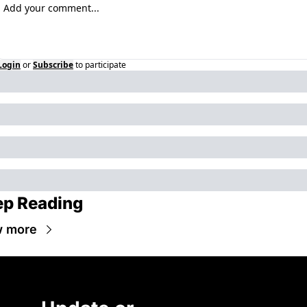
Login
or
Subscribe
to participate
ep Reading
w more