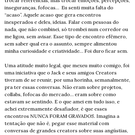
trocar referências, mas trocar emoções, percepções, 
inseguranças, fofocas…  Eu senti muita falta do 
“acaso”. Aquele acaso que gera encontros 
inesperados e deles, ideias. Falar com pessoas do 
nada, que não combinei, só trombei num corredor ou 
me ligou, sem avisar. Esse tipo de encontro efêmero, 
sem saber qual era o assunto, sempre alimentou 
minha curiosidade e criatividade… Foi duro ficar sem.
Uma atitude muito legal, que mexeu muito comigo, foi 
uma iniciativa que o Jack e seus amigos Creators 
tiveram de se reunir, por uma horinha, semanalmente, 
pra ter essas conversas. Não eram sobre projetos, 
collabs, fofocas do mercado… eram sobre como 
estavam se sentindo. E o que amei em tudo isso, e 
achei extremamente desafiador, é que esses 
encontros NUNCA FORAM GRAVADOS. Imagina a 
tentação que não é, pegar esse material com 
conversas de grandes creators sobre suas angústias, 