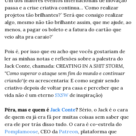
Um dos maiores eventos internacionais de inovação 
passa e a crise criativa continua… ‘Como realizar 
projetos tão brilhantes?’ ‘Será que consigo realizar 
algo, mesmo não tão brilhante assim, que me ajude, ao 
menos, a pagar os boleto e a fatura do cartão que 
veio alta pra caraio?’
Pois é, por isso que eu acho que vocês gostariam de 
ler as minhas notas e reflexões sobre a palestra do 
Jack Conte, chamada: CREATING IN A 
SHIT STORM, 
“Como superar o ataque sem fim do mundo e continuar 
criando
“(e eu acrescentaria: E como seguir sendo 
criativo depois de voltar pra casa e perceber que a 
vida não é um eterno 
SXSW
 de inspiração)
Péra, mas e quem é 
Jack Conte
? 
Sério, o Jack é o cara 
de quem eu já era fã por muitas coisas sem saber que 
era ele por trás disso tudo. O cara é co-estrela do 
Pomplamoose
, CEO da 
Patreon
, plataforma que 