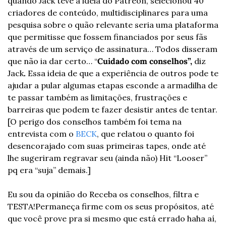
quando Jack teve a ideia do Patreon, selecionou 40 
criadores de conteúdo, multidisciplinares para uma 
pesquisa sobre o quão relevante seria uma plataforma 
que permitisse que fossem financiados por seus fãs 
através de um serviço de assinatura… Todos disseram 
que não ia dar certo… “
Cuidado com conselhos”, 
diz 
Jack
.
 Essa ideia de que a experiência de outros pode te 
ajudar a pular algumas etapas esconde a armadilha de 
te passar também as limitações, frustrações e  
barreiras que podem te fazer desistir antes de tentar. 
[O perigo dos conselhos também foi tema na 
entrevista com o 
BECK
, que relatou o quanto foi 
desencorajado com suas primeiras tapes, onde até 
lhe sugeriram regravar seu (ainda não) Hit “Looser” 
pq era “suja” demais.] 
Eu sou da opinião do Receba os conselhos, filtra e 
TESTA!
Permaneça firme com os seus propósitos, até 
que você prove pra si mesmo que está errado haha aí, 