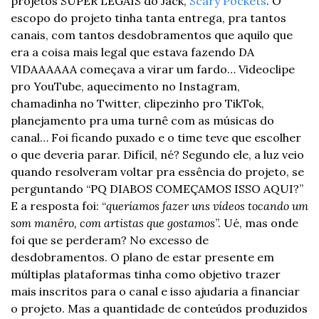
projetos SUPER LEGAIS do Jack, 
Scary Pockets
. O 
escopo do projeto tinha tanta entrega, pra tantos 
canais, com tantos desdobramentos que aquilo que 
era a coisa mais legal que estava fazendo DA 
VIDAAAAAA começava a virar um fardo… Videoclipe 
pro YouTube, aquecimento no Instagram, 
chamadinha no Twitter, clipezinho pro TikTok, 
planejamento pra uma turnê com as músicas do 
canal… Foi ficando puxado e o time teve que escolher 
o que deveria parar. Difícil, né? Segundo ele, a luz veio 
quando resolveram voltar pra essência do projeto, se 
perguntando “PQ DIABOS COMEÇAMOS ISSO AQUI?” 
E a resposta foi: “
queríamos fazer uns vídeos tocando um 
som manêro, com artistas que gostamos
”. 
Ué, mas onde 
foi que se perderam? 
No excesso de 
desdobramentos. 
O plano de estar presente em 
múltiplas plataformas tinha como objetivo trazer 
mais inscritos para o canal e isso ajudaria a financiar 
o projeto. Mas a quantidade de conteúdos produzidos 