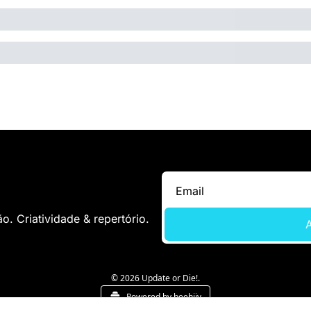
. Criatividade & repertório.
A
© 2026 Update or Die!.
Powered by beehiiv