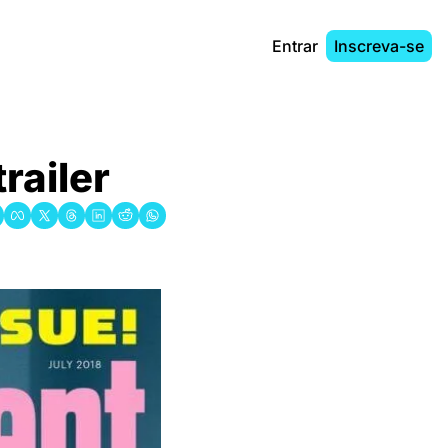
Entrar
Inscreva-se
railer