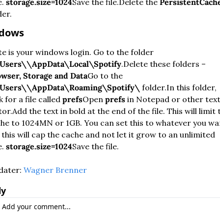
. 
storage.size=1024
Save the file.
Delete the 
PersistentCach
der.
dows
Note is your windows login. Go to the folder 
Users\\AppData\Local\Spotify
.
Delete these folders – 
wser, Storage and Data
Go to the 
\Users\\AppData\Roaming\Spotify\
 folder.
In this folder, 
k for a file called 
prefs
Open 
prefs
 in Notepad or other text
tor.
Add the text in bold at the end of the file. This will limit t
he to 1024MN or 1GB. You can set this to whatever you wan
 this will cap the cache and not let it grow to an unlimited 
. 
storage.size=1024
Save the file.
ater: 
Wagner Brenner
ly