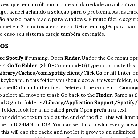
 eis que, em um último ato de solidariedade ao aplicativo 
go, acabei achando a solução para o problema. As instruçõ
ão abaixo, para Mac e para Windows. É muito fácil e seguro
umei em 2 minutos a encrenca. Deixei em inglês para não t
o caso seu sistema esteja também em inglês.
OS
se 
Spotify
 if running. Open 
Finder
.
Under the Go menu opti
ect 
Go To Folder
. (Shift–Command-G)
Type in or paste this 
ibrary/Caches/com.spotify.client/
Click 
Go
 or hit Enter on
 keyboard.
In this folder you should see a Browser folder, Da
achedData and other files. Delete all the contents. 
Comma
o select all, move to trash.
Go back to the 
Finder
. Same as S
nd 3 go to folder 
~/Library/Application Support/Spotify/
s folder, look for a file called 
prefs
.
Open 
prefs
 in a text 
tor.
Add the text in bold at the end of the file. This will limit t
he to 1024MN or 1GB. You can set this to whatever you wan
 this will cap the cache and not let it grow to an unlimited 