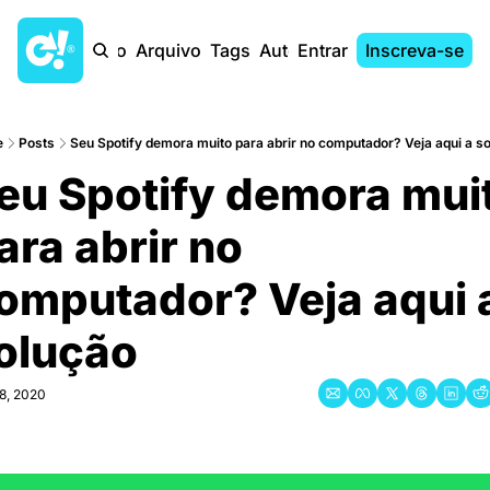
Início
Arquivo
Tags
Autores
Entrar
Inscreva-se
e
Posts
Seu Spotify demora muito para abrir no computador? Veja aqui a sol
eu Spotify demora muit
ara abrir no 
omputador? Veja aqui a
olução
8, 2020