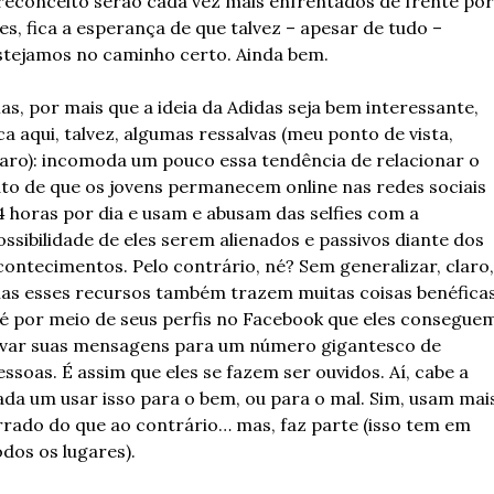
reconceito serão cada vez mais enfrentados de frente por 
les, fica a esperança de que talvez – apesar de tudo – 
stejamos no caminho certo. Ainda bem. 
as, por mais que a ideia da Adidas seja bem interessante, 
ica aqui, talvez, algumas ressalvas (meu ponto de vista, 
laro): incomoda um pouco essa tendência de relacionar o 
ato de que os jovens permanecem online nas redes sociais 
4 horas por dia e usam e abusam das selfies com a 
ossibilidade de eles serem alienados e passivos diante dos 
contecimentos. Pelo contrário, né? Sem generalizar, claro, 
as esses recursos também trazem muitas coisas benéficas
 é por meio de seus perfis no Facebook que eles conseguem
evar suas mensagens para um número gigantesco de 
essoas. É assim que eles se fazem ser ouvidos. Aí, cabe a 
ada um usar isso para o bem, ou para o mal. Sim, usam mais
rrado do que ao contrário… mas, faz parte (isso tem em 
odos os lugares). 