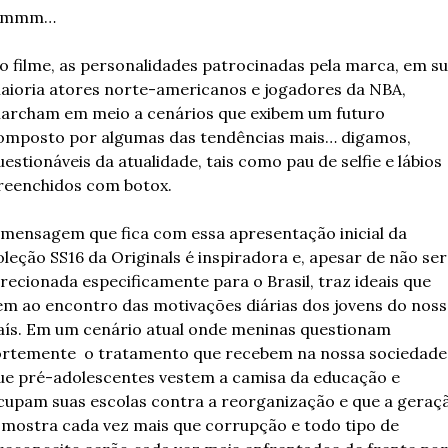
mmm… 
o filme, as personalidades patrocinadas pela marca, em su
aioria atores norte-americanos e jogadores da NBA, 
archam em meio a cenários que exibem um futuro 
omposto por algumas das tendências mais… digamos, 
uestionáveis da atualidade, tais como pau de selfie e lábios 
reenchidos com botox.
 mensagem que fica com essa apresentação inicial da 
oleção SS16 da Originals é inspiradora e, apesar de não ser 
irecionada especificamente para o Brasil, traz ideais que 
em ao encontro das motivações diárias dos jovens do noss
aís. Em um cenário atual onde meninas questionam 
ortemente  o tratamento que recebem na nossa sociedade,
ue pré-adolescentes vestem a camisa da educação e 
cupam suas escolas contra a reorganização e que a geraçã
 mostra cada vez mais que corrupção e todo tipo de 