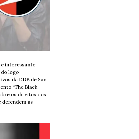
e interessante 
do logo 
tivos da DDB de San 
ento “The Black 
bre os direitos dos 
e defendem as 