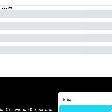
articipate
. Criatividade & repertório.
A