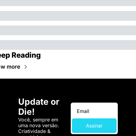
ep Reading
ew more
Update or 
Die!
Você, sempre em 
uma nova versão. 
Assinar
Criatividade & 