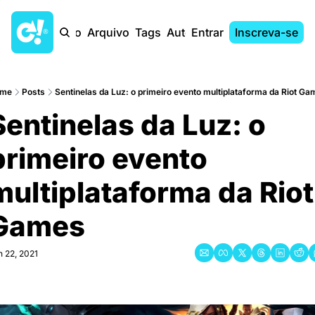
Início
Arquivo
Tags
Autores
Entrar
Inscreva-se
me
Posts
Sentinelas da Luz: o primeiro evento multiplataforma da Riot Ga
Sentinelas da Luz: o 
primeiro evento 
multiplataforma da Riot 
Games
n 22, 2021