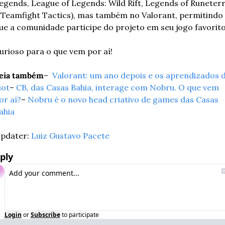
egends, League of Legends: Wild Rift, Legends of Runeterr
 Teamfight Tactics), mas também no Valorant, permitindo 
ue a comunidade participe do projeto em seu jogo favorito
urioso para o que vem por aí!
eia também
– 
 Valorant: um ano depois e os aprendizados d
iot
– 
CB, das Casas Bahia, interage com Nobru. O que vem 
or aí?
– 
Nobru é o novo head criativo de games das Casas 
ahia
pdater: 
Luiz Gustavo Pacete
ply
Login
or
Subscribe
to participate