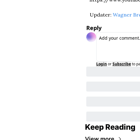
Updater: 
Wagner Br
Reply
Login
or
Subscribe
to p
Keep Reading
View more