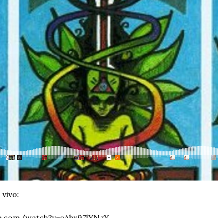
 vivo:
be.com/watch?v=cAhx97lYNzY