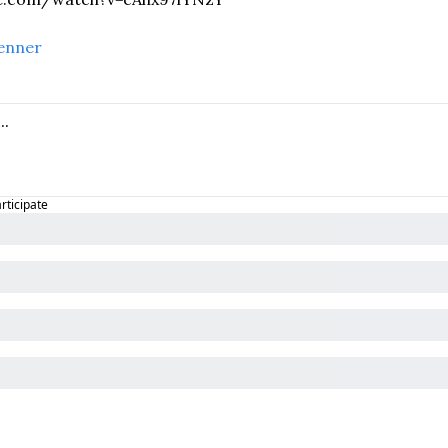
enner
articipate