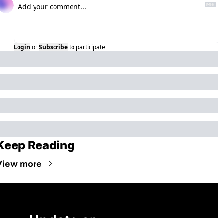
Login
or
Subscribe
to participate
Keep Reading
View more