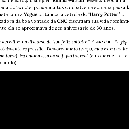
sa declaração simples, 
Emma Watson
 desencadeou uma 
ada de tweets, pensamentos e debates na semana passada
ista com a 
Vogue
 britânica, a estrela de “
Harry Potter
” e 
adora da boa vontade da 
ONU
 discutiam sua vida romântic
to ela se aproximava de seu aniversário de 30 anos.
acreditei no discurso de ‘sou feliz solteiro
‘”, disse ela. “
Eu fique
 totalmente expressão.
‘ 
Demorei muito tempo, mas estou muito f
solteira). Eu chamo isso de self-partnered
” (autoparceria – a 
 modo).