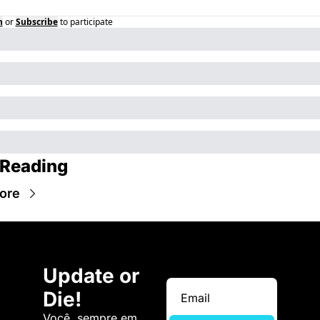
n
or
Subscribe
to participate
 Reading
ore
Update or 
Die!
Você, sempre em 