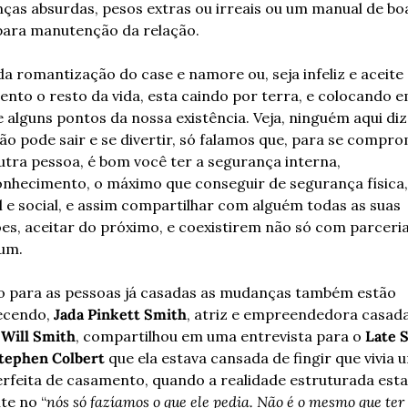
ças absurdas, pesos extras ou irreais ou um manual de boa
para manutenção da relação.
da romantização do case e namore ou, seja infeliz e aceite 
ento o resto da vida, esta caindo por terra, e colocando e
 alguns pontos da nossa existência. Veja, ninguém aqui diz 
ão pode sair e se divertir, só falamos que, para se compro
tra pessoa, é bom você ter a segurança interna, 
nhecimento, o máximo que conseguir de segurança física, 
 e social, e assim compartilhar com alguém todas as suas 
es, aceitar do próximo, e coexistirem não só com parceria
um.
para as pessoas já casadas as mudanças também estão 
cendo, 
Jada Pinkett Smith
, atriz e empreendedora casada
 
Will Smith
, compartilhou em uma entrevista para o 
Late 
tephen Colbert
 que ela estava cansada de fingir que vivia u
erfeita de casamento, quando a realidade estruturada esta
e no “
nós só fazíamos o que ele pedia. Não é o mesmo que ter