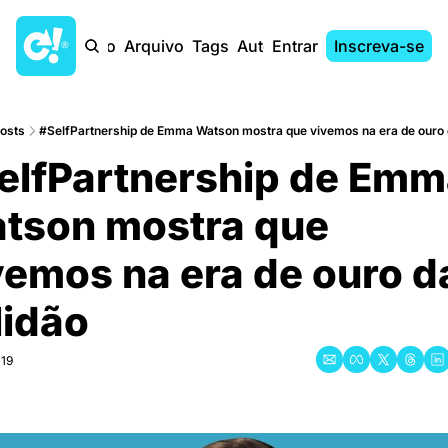
Início
Arquivo
Tags
Autores
Entrar
Inscreva-se
osts
#SelfPartnership de Emma Watson mostra que vivemos na era de ouro d
elfPartnership de Emm
tson mostra que 
vemos na era de ouro da
idão
019