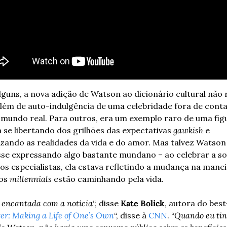
lguns, a nova adição de Watson ao dicionário cultural não re
lém de auto-indulgência de uma celebridade fora de conta
mundo real. Para outros, era um exemplo raro de uma figu
a se libertando dos grilhões das expectativas 
gawkish
 e 
izando as realidades da vida e do amor. Mas talvez Watson 
sse expressando algo bastante mundano – ao celebrar a sol
os especialistas, ela estava refletindo a mudança na manei
os 
millennials
 estão caminhando pela vida.
i encantada com a notícia
“, disse 
Kate Bolick
, autora do best-
er: Making a Life of One’s Own
“, disse à 
CNN
. “
Quando eu tin