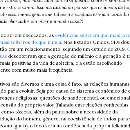
e Watson, não havia uma conversa pública sobre os benefícios 
r e estar sozinho. Isso me anima ao pensar que os jovens de hoj
ndo essa mensagem e que talvez a sociedade esteja a caminho 
mais obcecados em viver em modo casal
“.
de serem obcecados, as 
evidências sugerem que mais jove
mais solteiros do que nunca
. Nos Estados Unidos, 51% dos 
tão em um relacionamento, segundo um estudo de 2019. 
O
sas
 descobriram que a geração do milênio e a geração Z t
 mais positivas da vida de solteira, e a estão escolhendo 
ente com muito mais frequência.
ivos são diversos e uma coisa é fato, as relações humanas 
o para evoluir. Seja por causa do sistema econômico de c
crenças religiosas, questões de saúde mental, ou emocional 
ensão do próprio valor (falando em relações conhecidas h
 como tóxicas, além da pauta sobre a necessidade da 
odução do homem, gênero, na coexistência de todos para v
como iguais), o foco será na tendência da própria felicidad