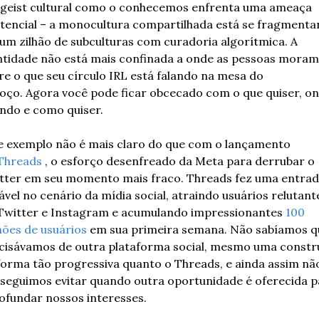
tgeist cultural como o conhecemos enfrenta uma ameaça 
stencial – a monocultura compartilhada está se fragmenta
um zilhão de subculturas com curadoria algorítmica. A 
ntidade não está mais confinada a onde as pessoas moram 
re o que seu círculo IRL está falando na mesa do 
oço. Agora você pode ficar obcecado com o que quiser, ond
ndo e como quiser.
e exemplo não é mais claro do que com o lançamento 
Threads
 , o esforço desenfreado da Meta para derrubar o 
tter em seu momento mais fraco. Threads fez uma entrad
ável no cenário da mídia social, atraindo usuários relutante
Twitter e Instagram e acumulando impressionantes 
100 
hões de usuários
 em sua primeira semana. Não sabíamos qu
cisávamos de outra plataforma social, mesmo uma constru
forma tão progressiva quanto o Threads, e ainda assim não
seguimos evitar quando outra oportunidade é oferecida pa
ofundar nossos interesses.