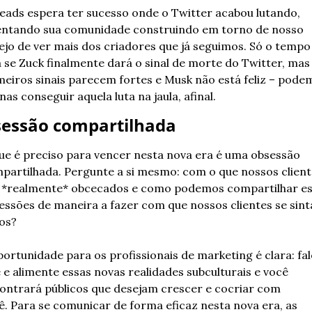
eads espera ter sucesso onde o Twitter acabou lutando, 
entando sua comunidade construindo em torno de nosso 
ejo de ver mais dos criadores que já seguimos. Só o tempo 
á se Zuck finalmente dará o sinal de morte do Twitter, mas 
meiros sinais parecem fortes e Musk não está feliz – podem
as conseguir aquela luta na jaula, afinal.
essão compartilhada
ue é preciso para vencer nesta nova era é uma obsessão 
partilhada. Pergunte a si mesmo: com o que nossos cliente
 *realmente* obcecados e como podemos compartilhar es
essões de maneira a fazer com que nossos clientes se sint
os? 
portunidade para os profissionais de marketing é clara: fale
e e alimente essas novas realidades subculturais e você 
ontrará públicos que desejam crescer e cocriar com 
ê. Para se comunicar de forma eficaz nesta nova era, as 