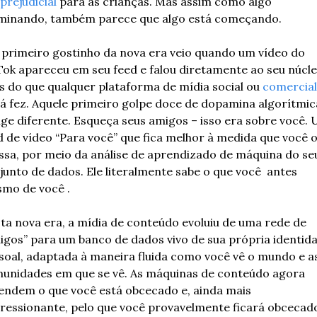
prejudicial
 para as crianças. Mas assim como algo 
minando, também parece que algo está começando. 
 primeiro gostinho da nova era veio quando um vídeo do 
Tok apareceu em seu feed e falou diretamente ao seu núcleo
s do que qualquer plataforma de mídia social ou 
comercial
já fez. Aquele primeiro golpe doce de dopamina algorítmica
nge diferente. Esqueça seus amigos – isso era sobre você. 
d de vídeo “Para você” que fica melhor à medida que você o
ssa, por meio da análise de aprendizado de máquina do seu
junto de dados. Ele literalmente sabe o que você  antes 
mo de você .
ta nova era, a mídia de conteúdo evoluiu de uma rede de 
igos” para um banco de dados vivo de sua própria identida
soal, adaptada à maneira fluida como você vê o mundo e as
unidades em que se vê. As máquinas de conteúdo agora 
endem o que você está obcecado e, ainda mais 
ressionante, pelo que você provavelmente ficará obcecado