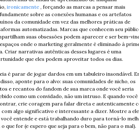
o, 
ironicamente
 , forçando as marcas a pensar mais 
fundamente sobre as conexões humanas e os artefatos 
uínos da comunidade em vez das melhores práticas de 
taformas automatizadas. Marcas que conhecem seu público
partilham suas obsessões podem aparecer e ser bem-vind
espaços onde o marketing geralmente é eliminado à prime
ta. Criar narrativas autênticas desses lugares é uma 
rtunidade que eles podem aproveitar todos os dias.
deia é parar de jogar dardos em um tabuleiro insondável. E
 disso, aponte para o alvo: suas comunidades de nicho, os 
tos e recantos do fandom de sua marca onde você seria 
ebido como um convidado, não um intruso. E quando você 
ontrar, crie coragem para falar direta e autenticamente c
 com algo significativo e interessante a dizer. Mostre a ele
 você entende e está trabalhando duro para torná-lo melho
a o que for (e espero que seja para o bem, não para o mal). 