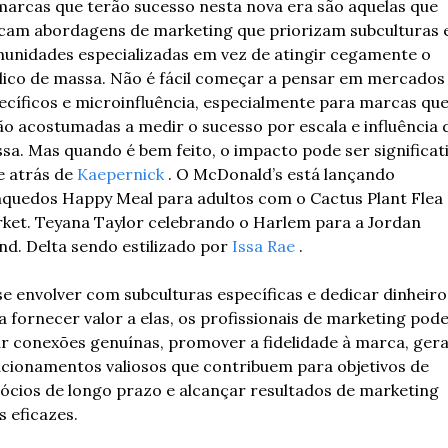
marcas que terão sucesso nesta nova era são aquelas que 
cam abordagens de marketing que priorizam subculturas e
unidades especializadas em vez de atingir cegamente o 
lico de massa. Não é fácil começar a pensar em mercados 
ecíficos e microinfluência, especialmente para marcas que
ão acostumadas a medir o sucesso por escala e influência d
sa. Mas quando é bem feito, o impacto pode ser significativ
e atrás de 
Kaepernick
 . O McDonald’s está lançando 
nquedos Happy Meal para adultos com o Cactus Plant Flea 
ket. Teyana Taylor celebrando o Harlem para a Jordan 
nd. Delta sendo estilizado por 
Issa Rae
 . 
se envolver com subculturas específicas e dedicar dinheiro 
a fornecer valor a elas, os profissionais de marketing pod
ar conexões genuínas, promover a fidelidade à marca, gera
acionamentos valiosos que contribuem para objetivos de 
ócios de longo prazo e alcançar resultados de marketing 
s eficazes. 