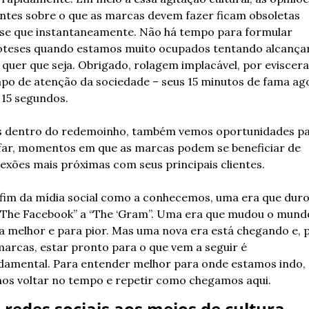
ntes sobre o que as marcas devem fazer ficam obsoletas 
se que instantaneamente. Não há tempo para formular 
óteses quando estamos muito ocupados tentando alcançar
 quer que seja. Obrigado, rolagem implacável, por eviscerar
po de atenção da sociedade – seus 15 minutos de fama ago
 15 segundos. 
 dentro do redemoinho, também vemos oportunidades pa
far, momentos em que as marcas podem se beneficiar de 
exões mais próximas com seus principais clientes. 
 fim da mídia social como a conhecemos, uma era que duro
“The Facebook” a “The ‘Gram”. Uma era que mudou o mundo
a melhor e para pior. Mas uma nova era está chegando e, p
marcas, estar pronto para o que vem a seguir é 
damental. Para entender melhor para onde estamos indo, 
os voltar no tempo e repetir como chegamos aqui. 
 redes sociais aos meios de cultura