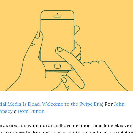
ial Media Is Dead. Welcome to the Swipe Era
) Por 
John 
mpsey
 e 
Dom Tunon
eras costumavam durar milhões de anos, mas hoje elas vêm 
 rapidamente. Em meio a essa agitação cultural, as opiniões