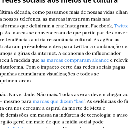
última década, como passamos mais de nossas vidas olhan
a nossos telefones, as marcas investiram mais nas 
taformas que definiram a era: Instagram, Facebook, 
Twitt
p. As marcas se convenceram de que participar de convers
re tendências abriria ressonância cultural. As agências 
trataram pré-adolescentes para twittar a combinação cer
emojis e gírias da internet. A economia do influenciador 
sceu à medida que 
as marcas compraram alcance
 e relevâ
plataforma. Com o impacto certo das redes sociais pagas, a
panhas acumularam visualizações e todos se 
primentaram. 
não. Na verdade. Não mais. Todas as eras devem chegar ao
 – mesmo para 
marcas que dizem “bae”. 
As evidências do fi
ta era nos cercam: a espiral da morte de Meta e 
k; demissões em massa na indústria de tecnologia; o aviso 
urgião geral em maio de que a mídia social pode 