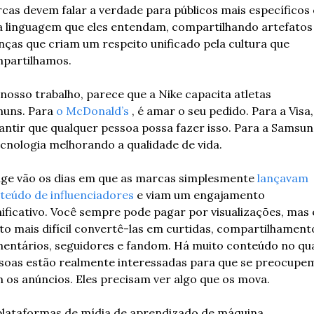
cas devem falar a verdade para públicos mais específicos 
 linguagem que eles entendam, compartilhando artefatos 
nças que criam um respeito unificado pela cultura que 
partilhamos. 
nosso trabalho, parece que a Nike capacita atletas 
uns. Para 
o McDonald’s
 , é amar o seu pedido. Para a Visa, 
antir que qualquer pessoa possa fazer isso. Para a Samsung
ecnologia melhorando a qualidade de vida.
ge vão os dias em que as marcas simplesmente 
lançavam 
teúdo de influenciadores
 e viam um engajamento 
nificativo. Você sempre pode pagar por visualizações, mas é
to mais difícil convertê-las em curtidas, compartilhamento
entários, seguidores e fandom. Há muito conteúdo no qual
soas estão realmente interessadas para que se preocupem
 os anúncios. Eles precisam ver algo que os mova. 
plataformas de mídia de aprendizado de máquina 