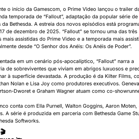
te o início da Gamescom, o Prime Video lançou o trailer da
da temporada de “Fallout”, adaptação da popular série de 
 da Bethesda. A estreia dos novos episódios está programa
17 de dezembro de 2025. “Fallout” se tornou uma das três 
s mais assistidas do Prime Video e a temporada mais assisti
lmente desde “O Senhor dos Anéis: Os Anéis de Poder”.
ntada em um cenário pós-apocalíptico, “Fallout” narra a 
ria de sobreviventes que viviam em abrigos luxuosos e prec
nar à superfície devastada. A produção é da Kilter Films, c
han Nolan e Lisa Joy como produtores executivos. Geneva
rtson-Dworet e Graham Wagner atuam como co-showrunne
nco conta com Ella Purnell, Walton Goggins, Aaron Moten, e
s. A série é produzida em parceria com Bethesda Game Stu
hesda Softworks.
🎬