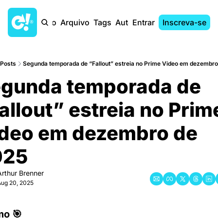
Início
Arquivo
Tags
Autores
Entrar
Inscreva-se
Posts
Segunda temporada de “Fallout” estreia no Prime Video em dezembro
gunda temporada de 
allout” estreia no Prime
deo em dezembro de 
025
Arthur Brenner
ug 20, 2025
o 🎯