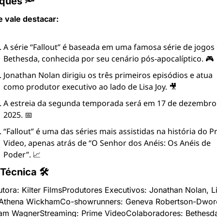
ques 🔦
 vale destacar:
A série “Fallout” é baseada em uma famosa série de jogos 
Bethesda, conhecida por seu cenário pós-apocalíptico. 🎮
Jonathan Nolan dirigiu os três primeiros episódios e atua 
como produtor executivo ao lado de Lisa Joy. 🎥
A estreia da segunda temporada será em 17 de dezembro 
2025. 📅
“Fallout” é uma das séries mais assistidas na história do Pr
Video, apenas atrás de “O Senhor dos Anéis: Os Anéis de 
Poder”. 📈
 Técnica 🛠
tora: Kilter Films
Produtores Executivos: Jonathan Nolan, Li
 Athena Wickham
Co-showrunners: Geneva Robertson-Dworet
am Wagner
Streaming: Prime Video
Colaboradores: Bethesda