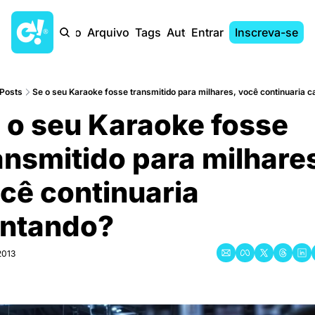
Início
Arquivo
Tags
Autores
Entrar
Inscreva-se
Posts
Se o seu Karaoke fosse transmitido para milhares, você continuaria 
 o seu Karaoke fosse 
ansmitido para milhares
cê continuaria 
ntando?
2013