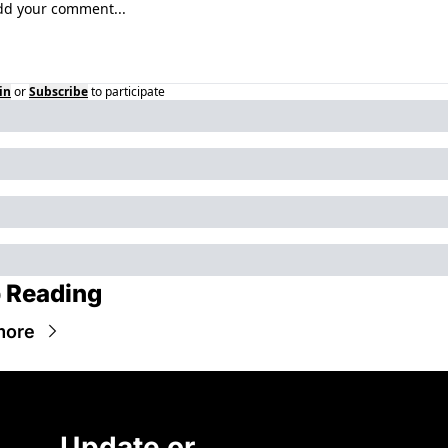
in
or
Subscribe
to participate
 Reading
more
Update or 