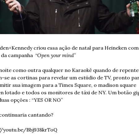
den+Kennedy criou essa ação de natal para Heineken com
 da campanha  “
Open your mind
”
oite como outra qualquer no Karaokê quando de repente 
-se as cortinas para revelar um estúdio de TV, pronto par
mitir sua imagem para a Times Square, o madison square 
n lotado e todos os monitores de táxi de NY. Um botão gi
uas opções : “YES OR NO”
continuaria cantando?
//youtu.be/Bbj938krToQ