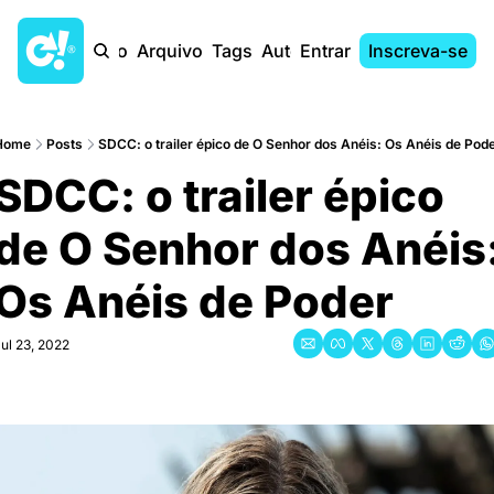
Início
Arquivo
Tags
Autores
Entrar
Inscreva-se
Home
Posts
SDCC: o trailer épico de O Senhor dos Anéis: Os Anéis de Pod
SDCC: o trailer épico 
de O Senhor dos Anéis:
Os Anéis de Poder
ul 23, 2022