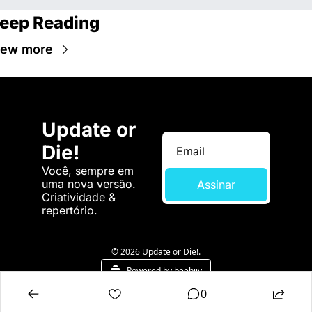
eep Reading
iew more
Update or 
Die!
Você, sempre em 
uma nova versão. 
Assinar
Criatividade & 
repertório.
© 2026 Update or Die!.
Powered by beehiiv
0