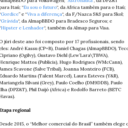
AlmapBBDO para Volkswagen; “
Astronauta
“, da DPZ&T 
para Itaú; “
Eu sou o futuro
“, da Africa também para o Itaú; 
“
Gordice
” e “
Viva a diferença
“, da F/Nazca S&S para Skol; 
“
Grávida
“, da AlmapBBDO para Bradesco Seguros; e 
“
Hipster e Lenhador
“, também da Almap para Visa.
O júri deste ano foi composto por 17 profissionais, sendo 
eles: André Kassu (CP+B), Daniel Chagas (AlmapBBDO), Teco
Cipriano (Ogilvy), Gustavo Diehl (Lew’Lara\TBWA), 
Henrique Mattos (Publicis), Hugo Rodrigues (WMcCann), 
James Scavone (Salve Tribal), Joanna Monteiro (FCB), 
Eduardo Martins (Talent Marcel), Laura Esteves (Y&R), 
Mariangela Silvani (Grey), Paulo Coelho (DM9DDB), Paulo 
Ilha (DPZ&T), Phil Daijó (Africa) e Rodolfo Barreto (BETC 
Havas).
Etapa regional
Desde 2015, o “Melhor comercial do Brasil” também elege o