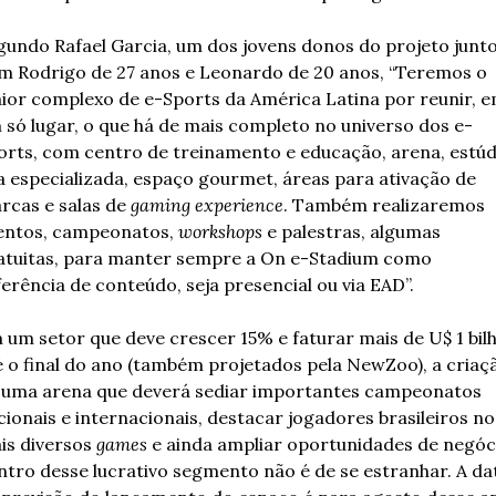
gundo Rafael Garcia, um dos jovens donos do projeto junto
m Rodrigo de 27 anos e Leonardo de 20 anos, “Teremos o 
ior complexo de e-Sports da América Latina por reunir, e
 só lugar, o que há de mais completo no universo dos e-
orts, com centro de treinamento e educação, arena, estúdi
ja especializada, espaço gourmet, áreas para ativação de 
rcas e salas de 
gaming experience
. Também realizaremos 
entos, campeonatos, 
workshops
 e palestras, algumas 
atuitas, para manter sempre a On e-Stadium como 
ferência de conteúdo, seja presencial ou via EAD”. 
 um setor que deve crescer 15% e faturar mais de U$ 1 bilh
é o final do ano (também projetados pela NewZoo), a criaçã
 uma arena que deverá sediar importantes campeonatos 
cionais e internacionais, destacar jogadores brasileiros nos
is diversos 
games 
e ainda ampliar oportunidades de negóci
ntro desse lucrativo segmento não é de se estranhar. A dat