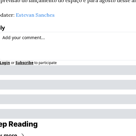
 previsão do lançamento do espaço é para agosto desse an
dater: 
Estevan Sanches
ly
Login
or
Subscribe
to participate
ep Reading
w more