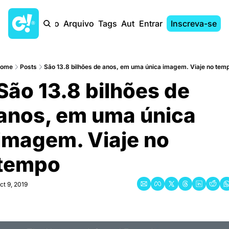
Início
Arquivo
Tags
Autores
Entrar
Inscreva-se
ome
Posts
São 13.8 bilhões de anos, em uma única imagem. Viaje no tem
São 13.8 bilhões de 
anos, em uma única 
imagem. Viaje no 
tempo
ct 9, 2019