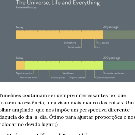
Timelines costumam ser sempre interessantes porque 
trazem na essência, uma visão mais macro das coisas. Um 
olhar ampliado, que nos impõe um perspectiva diferente 
daquela do dia-a-dia. Ótimo para ajustar proporções e nos
colocar no devido lugar ;)