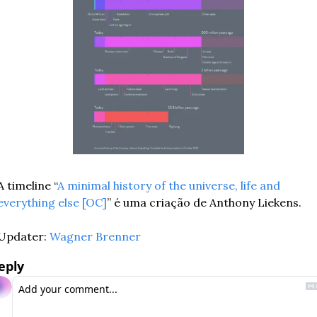
A timeline “
A minimal history of the universe, life and 
everything else [OC]
” é uma criação de Anthony Liekens.
Updater: 
Wagner Brenner
eply