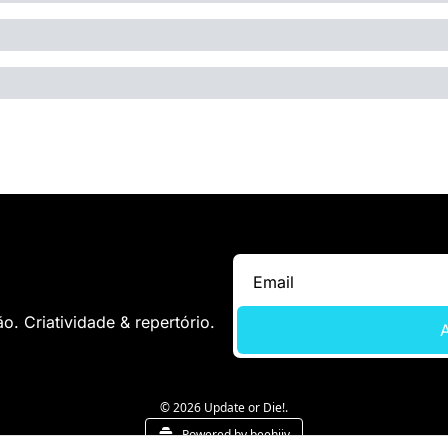
. Criatividade & repertório.
A
© 2026 Update or Die!.
Powered by beehiiv