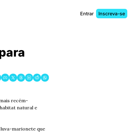
Entrar
Inscreva-se
para 
imais recém-
bitat natural e 
 luva-marionete que 