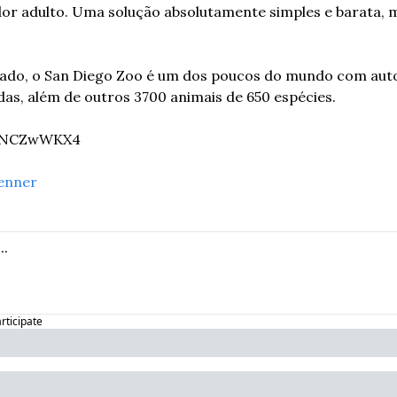
r adulto. Uma solução absolutamente simples e barata, 
idado, o San Diego Zoo é um dos poucos do mundo com auto
as, além de outros 3700 animais de 650 espécies.
K8NCZwWKX4
enner
articipate