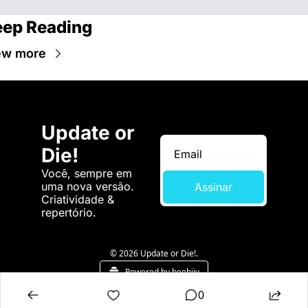
ep Reading
ew more
Update or 
Die!
Você, sempre em 
uma nova versão. 
Assinar
Criatividade & 
repertório.
© 2026 Update or Die!.
Powered by beehiiv
0