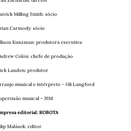
van Zachariáš: diretor 
atrick Milling Smith: sócio
rian Carmody: sócio
llison Kunzman: produtora executiva
ndrew Colón: chefe de produção
ick Landon: produtor
rranjo musical e intérprete – Oli Langford
upervisão musical – JSM
mpresa editorial: ROBOTA
ilip Malásek: editor 