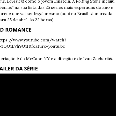
ne
, 
Lovesick
) como o jovem Einstein. A 
Rolling Stone
 incluiu 
Genius” na sua lista das 25 séries mais esperadas do ano e 
arece que vai ser legal mesmo (aqui no Brasil tá marcada 
ara 25 de abril, às 22 horas).
D ROMANCE
ttps://www.youtube.com/watch?
=3QO1LVh9O1I&feature=youtu.be
 criação é da McCann NY e a direção é de Ivan Zachariáš.
AILER DA SÉRIE