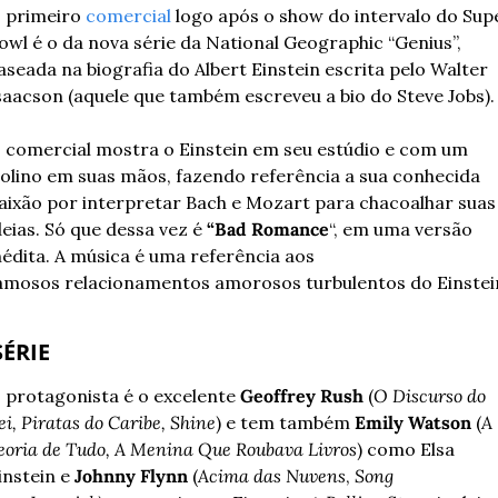
 primeiro 
comercial
 logo após o show do intervalo do Supe
owl é o da nova série da National Geographic “Genius”, 
aseada na biografia do Albert Einstein escrita pelo Walter 
saacson (aquele que também escreveu a bio do Steve Jobs).
 comercial mostra o Einstein em seu estúdio e com um 
iolino em suas mãos, fazendo referência a sua conhecida 
aixão por interpretar Bach e Mozart para chacoalhar suas 
deias. Só que dessa vez é 
“Bad Romance
“, em uma versão 
nédita. A música é uma referência aos 
amosos relacionamentos amorosos turbulentos do Einstein
SÉRIE
 protagonista é o excelente 
Geoffrey Rush
 (
O Discurso do 
ei, Piratas do Caribe, Shine
) e tem também 
Emily Watson 
(
A 
eoria de Tudo, A Menina Que Roubava Livros
) como Elsa 
instein e 
Johnny Flynn 
(
Acima das Nuvens
, 
Song 