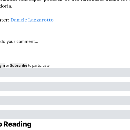
doria.
ter: 
Daniele Lazzarotto
gin
or
Subscribe
to participate
p Reading