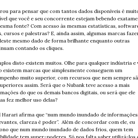
arou para pensar que com tantos dados disponíveis é muito
ível que você e seu concorrente estejam bebendo exatame
esma fonte? Com acesso às mesmas estatísticas, software
s, cursos e palestras? E, ainda assim, algumas marcas faze
deste mesmo dado de forma brilhante enquanto outras 
inuam contando os cliques.
los disto existem muitos. Olhe para qualquer indústria e v
 existem marcas que simplesmente conseguem um 
mpenho muito superior, com recursos que nem sempre sã
superiores assim. Será que o Nubank teve acesso a mais 
mações do que os demais bancos digitais, ou será que ele 
as fez melhor uso delas?
l Harari afirma que “num mundo inundado de informações 
evantes, clareza é poder”.  Além de concordar com ele, eu 
iono que num mundo inundado de dados frios, quem tem 
bilidade tem super-poderes. Só nos falta saber utilizá-los 