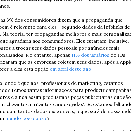
anos.
as 3% dos consumidores dizem que a propaganda que 
bem é relevante para eles – segundo dados da Infolinks de 
. Na teoria, ter propagandas melhores e mais personalizad
que agradaria aos consumidores. Eles estariam, inclusive, 
ostos a trocar seus dados pessoais por anúncios mais 
onalizados. No entanto, apenas 
11% dos usuários 
do IOs 
rizaram que as empresas coletem seus dados, após a Apple
ecer a eles esta opção 
em abril deste ano
.
o, onde é que nós, profissionais de marketing, estamos 
ndo? Temos tantas informações para produzir campanhas
ores e ainda assim produzimos peças publicitárias que são 
irrelevantes, irritantes e indesejadas? Se estamos falhando
o com tantos dados disponíveis, o que será de nossa indús
m 
mundo pós-cookie
? 