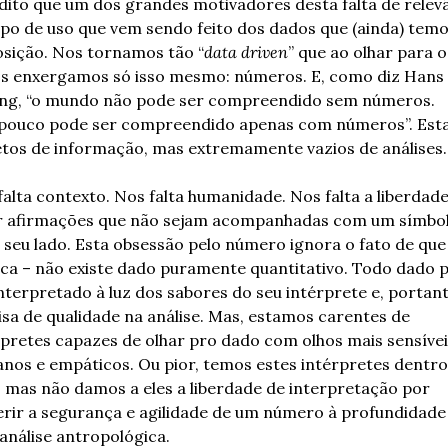
dito que um dos grandes motivadores desta falta de relevâ
ipo de uso que vem sendo feito dos dados que (ainda) temos
osição. Nos tornamos tão “
data driven
” que ao olhar para os
s enxergamos só isso mesmo: números. E, como diz Hans 
ing, “o mundo não pode ser compreendido sem números. 
ouco pode ser compreendido apenas com números”. Est
etos de informação, mas extremamente vazios de análises.
alta contexto. Nos falta humanidade. Nos falta a liberdade
r afirmações que não sejam acompanhadas com um símbol
 seu lado. Esta obsessão pelo número ignora o fato de que 
ica – não existe dado puramente quantitativo. Todo dado p
nterpretado à luz dos sabores do seu intérprete e, portanto
isa de qualidade na análise. Mas, estamos carentes de 
rpretes capazes de olhar pro dado com olhos mais sensíveis
nos e empáticos. Ou pior, temos estes intérpretes dentro 
, mas não damos a eles a liberdade de interpretação por 
erir a segurança e agilidade de um número à profundidade 
análise antropológica.