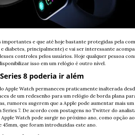
importantes e que até hoje bastante protegidas pela com
 e diabetes, principalmente) e vai ser interessante acompa
sses controles pelos usuários. Hoje qualquer pessoa con
sponibilizar isso em um relógio é outro nível. 
Series 8 poderia ir além 
 do Apple Watch permaneceu praticamente inalterada desd
nces de um redesenho para um relógio de borda plana para
s, rumores sugerem que a Apple pode aumentar mais um po
 Series 7. De acordo com postagens no Twitter do analist
 Apple Watch pode surgir no próximo ano, como opção ao l
e 45mm, que foram introduzidas este ano. 