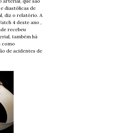
arterial, que são 
 diastólicas de 
 diz o relatório. A 
tch 4 deste ano , 
nde recebeu 
rial, também há 
s como 
o de acidentes de 