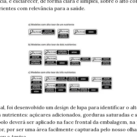
cia, é esclarecer, de forma clara e simples, sobre o alto co
rientes com relevância para a saúde.
al, foi desenvolvido um 
design
 de lupa para identificar o alt
s nutrientes: açúcares adicionados, gorduras saturadas e só
olo deverá ser aplicado na face frontal da embalagem, na 
or, por ser uma área facilmente capturada pelo nosso olhar”
ou a Anvisa.