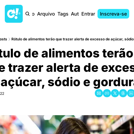
Início
Arquivo
Tags
Autores
Entrar
Inscreva-se
osts
Rótulo de alimentos terão que trazer alerta de excesso de açúcar, sódi
tulo de alimentos terão 
e trazer alerta de exces
açúcar, sódio e gordu
022