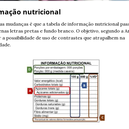
mação nutricional
s mudanças é que a tabela de informação nutricional pass
enas letras pretas e fundo branco. O objetivo, segundo a Anv
r a possibilidade de uso de contrastes que atrapalhem na 
idade.