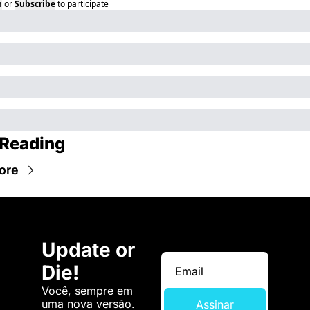
n
or
Subscribe
to participate
Reading
ore
Update or 
Die!
Você, sempre em 
uma nova versão. 
Assinar