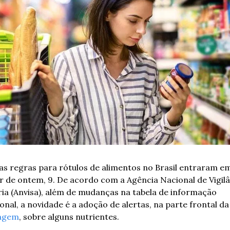
as regras para rótulos de alimentos no Brasil entraram em
ir de ontem, 9. De acordo com a Agência Nacional de Vigilâ
ria (Anvisa), além de mudanças na tabela de informação 
nutricional, a novidade é a adoção de ale
agem
, sobre alguns nutrientes.