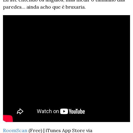
paredes… ainda acho que é bruxaria.
RoomScan
 (Free) | iTunes App Store via