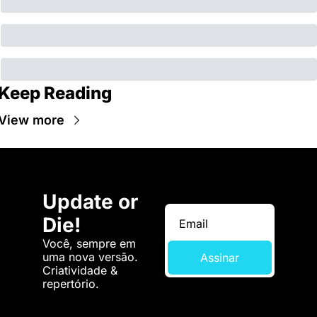
Keep Reading
View more
Update or 
Die!
Você, sempre em 
uma nova versão. 
Assinar
Criatividade & 
repertório.