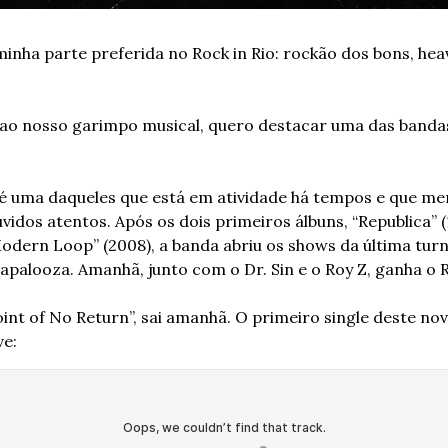
inha parte preferida no Rock in Rio: rockão dos bons, heavy
ao nosso garimpo musical, quero destacar uma das bandas
 uma daqueles que está em atividade há tempos e que mer
idos atentos. Após os dois primeiros álbuns, “Republica” (1
odern Loop” (2008), a banda abriu os shows da última turn
lapalooza. Amanhã, junto com o Dr. Sin e o Roy Z, ganha o R
int of No Return”, sai amanhã. O primeiro single deste novo
e: 