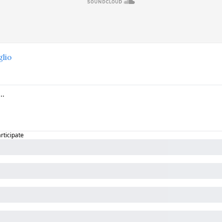
glio
articipate