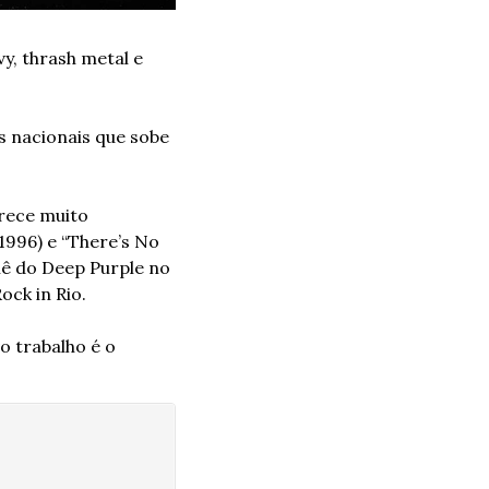
, thrash metal e 
 nacionais que sobe 
ece muito 
996) e “There’s No 
ê do Deep Purple no 
ock in Rio. 
 trabalho é o 