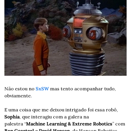
Não estou no 
SxSW
 mas tento acompanhar tudo, 
obviamente.
E uma coisa que me deixou intrigado foi essa robô, 
Sophia
, que interagiu com a galera na 
palestra “
Machine Learning & Extreme Robotics
” com 
Ben Goertzel
 e 
David Hanson
, da Hanson Robotics.