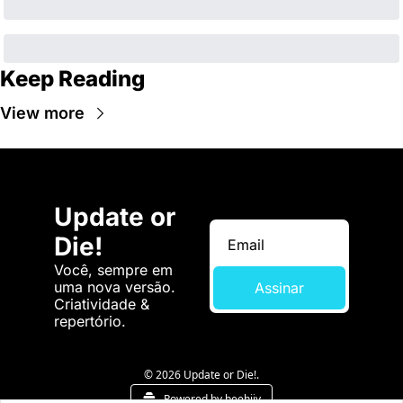
Keep Reading
View more
Update or 
Die!
Você, sempre em 
uma nova versão. 
Assinar
Criatividade & 
repertório.
© 2026 Update or Die!.
Powered by beehiiv